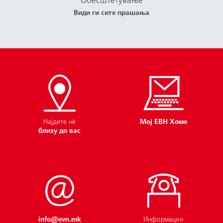
Обесштетување
Види ги сите прашања
Најдете нѐ
Мој ЕВН Хоме
близу до вас
info@evn.mk
Информации