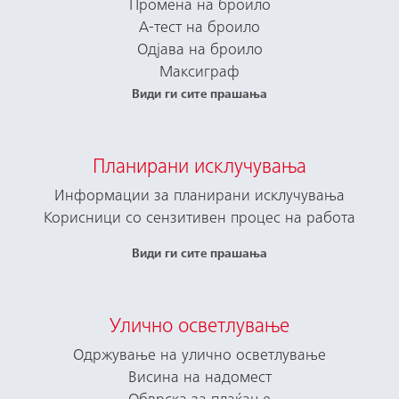
Промена на броило
А-тест на броило
Одјава на броило
Максиграф
Види ги сите прашања
Планирани исклучувања
Информации за планирани исклучувања
Корисници со сензитивен процес на работа
Види ги сите прашања
Улично осветлување
Одржување на улично осветлување
Висина на надомест