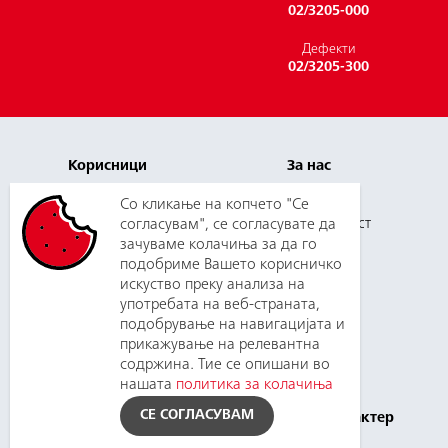
02/3205-000
Често поставувани
Дефекти
прашања
02/3205-300
Корисници
За нас
Плаќање и цени
Кариера
Со кликање на копчето "Се
Услуги
согласувам", се согласувате да
Одговорност
зачуваме колачиња за да го
Нов корисник
Медиуми
подобриме Вашето корисничко
Зборувај со нас
Набавки
искуство преку анализа на
употребата на веб-страната,
подобрување на навигацијата и
прикажување на релевантна
Поддршка
Планирани
содржина. Тие се опишани во
прекини
Контакт
нашата
политика за колачиња
Инфoрмации
Политика за приватност
СЕ СОГЛАСУВАМ
од јавен карактер