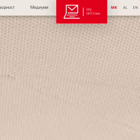
ворност
Медиуми
MK
AL
EN
Мој
ЕВН Хоме