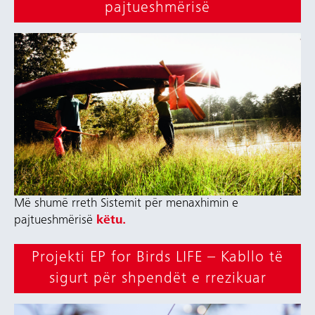
pajtueshmërisë
Më shumë rreth Sistemit për menaxhimin e
pajtueshmërisë
këtu.
Projekti EP for Birds LIFE – Kabllo të
sigurt për shpendët e rrezikuar