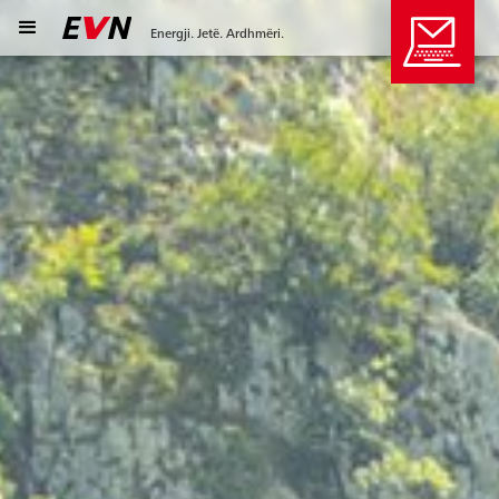
Energji. Jetë. Ardhmëri.