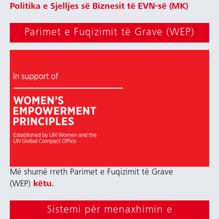
Politika e Sjelljes së Biznesit të EVN-së
(MK)
Parimet e Fuqizimit të Grave (WEP)
Më shumë rreth Parimet e Fuqizimit të Grave
(WEP)
këtu.
Sistemi për menaxhimin e