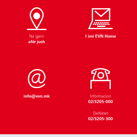
Na gjeni
I imi EVN Home
afër jush
info@evn.mk
Informacion
02/3205-000
Defektet
02/3205-300
Përgjegjësia