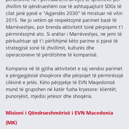
përditshme ne i përmbahemi arritjes së qëllimeve për
zhvillim të qëndrueshëm ose të ashtuquajturit SDGs të
cilat janë pjesë e "Agjendës 2030" të miratuar në vitin
2015. Ne jo vetëm që respektojmë parimet bazë të
Marrëveshjes, por brenda aktivitetit tonë përpiqemi t'i
përmirësojmë ato. Si anëtar i Marrëveshjes, ne jemi të
përkushtuar që t'i përfshijmë këto parime si pjesë të
strategjisë sonë të zhvillimit, kulturës dhe
operacioneve të përditshme të kompanisë.
Kompania në të gjitha aktivitetet e saj vendos parimet
e përgjegjësisë shoqërore dhe përpiqet të përmirësojë
cilësinë e jetës. Këto përpjekje të EVN Maqedonisë
mund të grupohen në katër fusha kryesore: klientët,
punonjësit, mjedisi jetësor dhe shoqëria.
Misioni i Qëndrueshmërisë i EVN Macedonia
(MK)