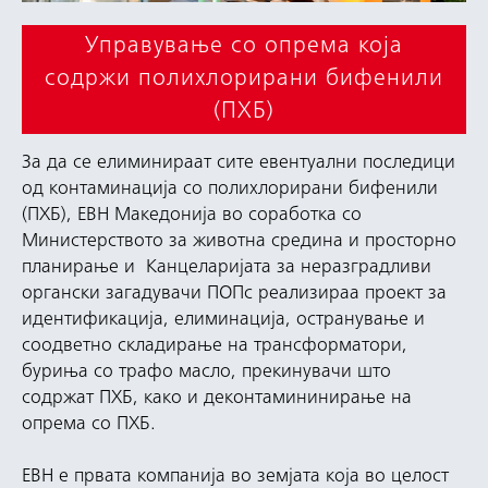
Управување со опрема која
содржи полихлорирани бифенили
(ПХБ)
За да се елиминираат сите евентуални последици
од контаминација со полихлорирани бифенили
(ПХБ), ЕВН Македонија во соработка со
Министерството за животна средина и просторно
планирање и Канцеларијата за неразградливи
органски загадувачи ПОПс реализираа проект за
идентификација, елиминација, остранување и
соодветно складирање на трансформатори,
буриња со трафо масло, прекинувачи што
содржат ПХБ, како и деконтамининирање на
опрема со ПХБ.
ЕВН е првата компанија во земјата која во целост