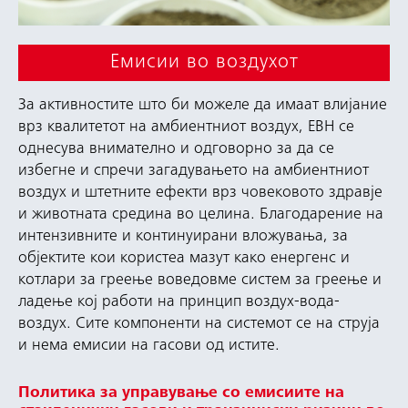
Емисии во воздухот
За активностите што би можеле да имаат влијание
врз квалитетот на амбиентниот воздух, ЕВН се
однесува внимателно и одговорно за да се
избегне и спречи загадувањето на амбиентниот
воздух и штетните ефекти врз човековото здравје
и животната средина во целина. Благодарение на
интензивните и континуирани вложувања, за
објектите кои користеа мазут како енергенс и
котлари за греење воведовме систем за греење и
ладење кој работи на принцип воздух-вода-
воздух. Сите компоненти на системот се на струја
и нема емисии на гасови од истите.
Политика за управување со емисиите на