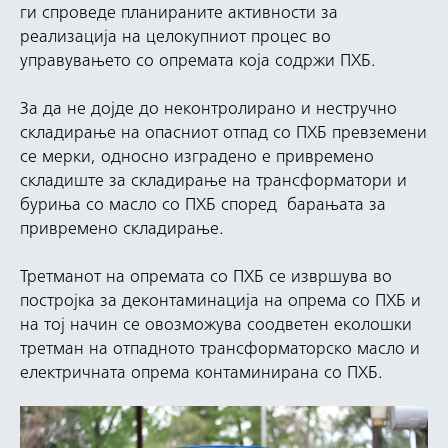
ги спроведе планираните активности за
реализација на целокупниот процес во
управувањето со опремата која содржи ПХБ.
За да не дојде до неконтролирано и нестручно
складирање на опасниот отпад со ПХБ превземени
се мерки, односно изградено е привремено
складиште за складирање на трансформатори и
буриња со масло со ПХБ според барањата за
привремено складирање.
Третманот на опремата со ПХБ се извршува во
постројка за деконтаминација на опрема со ПХБ и
на тој начин се овозможува соодветен еколошки
третман на отпадното трансформаторско масло и
електричната опрема контаминирана со ПХБ.