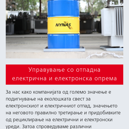
Управување со отпадна
електрична и електронска опрема
За нас како компанијата од големо значење е
подигнување на еколошката свест за
електронскиот и електричниот отпад, значењето
на неговото правилно третирање и придобивките
од рециклирање на електрични и електронски
уреди. Затоа спроведуваме различни