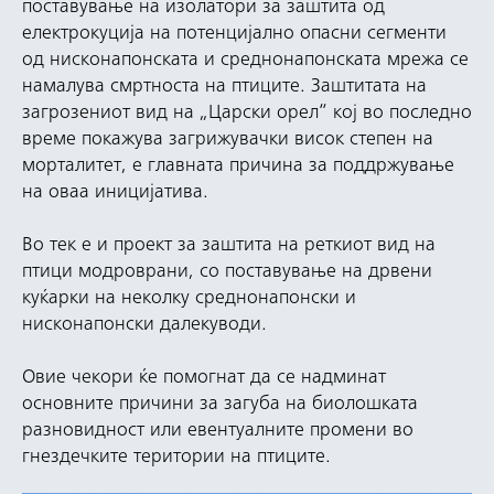
поставување на изолатори за заштита од
електрокуција на потенцијално опасни сегменти
од нисконапонската и среднонапонската мрежа се
намалува смртноста на птиците. Заштитата на
загрозениот вид на „Царски орел“ кој во последно
време покажува загрижувачки висок степен на
морталитет, е главната причина за поддржување
на оваа иницијатива.
Во тек е и проект за заштита на реткиот вид на
птици модроврани, со поставување на дрвени
куќарки на неколку среднонапонски и
нисконапонски далекуводи.
Овие чекори ќе помогнат да се надминат
основните причини за загуба на биолошката
разновидност или евентуалните промени во
гнездечките територии на птиците.