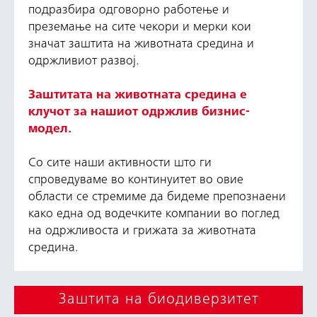
подразбира одговорно работење и
преземање на сите чекори и мерки кои
значат заштита на животната средина и
одржливиот развој.
Заштитата на животната средина е
клучот за нашиот одржлив бизнис-
модел.
Со сите наши активности што ги
спроведуваме во континуитет во овие
области се стремиме да бидеме препознаени
како една од водечките компании во поглед
на одржливоста и грижата за животната
средина.
Заштита на биодиверзитет