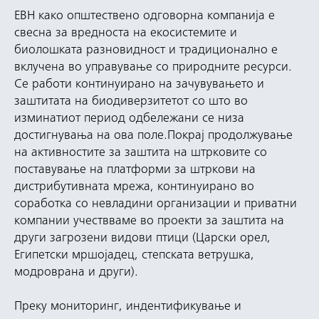
ЕВН како општествено одговорна компанија е
свесна за вредноста на екосистемите и
биолошката разновидност и традиционално е
вклучена во управување со природните ресурси.
Се работи континуирано на зачувувањето и
заштитата на биодиверзитетот со што во
изминатиот период одбележани се низа
достигнувања на ова поле.Покрај продолжување
на активностите за заштита на штрковите со
поставување на платформи за штркови на
дистрибутивната мрежа, континуирано во
соработка со невладини организации и приватни
компании учествваме во проекти за заштита на
други загрозени видови птици (Царски орел,
Египетски мршојадец, степската ветрушка,
модроврана и други).
Преку мониторинг, индентификување и