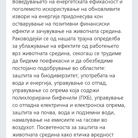
Воведувањето на енергетската ефикасност и
поголемото искористување на обновливите
извори на енергија придонесува кон
остварување на позитивни финансиски
ефекти и зачувување на животната средина.
Раководејќи се од нашата трајна определба
за ублажување на ефектите од работењето
врз животната средина, секогаш се трудиме
да бидеме поефикасни и да обезбедиме
постојано подобрување во областите:
заштита на биодиверзитет, употребата на
вода и енергија, управување со отпад,
управување со опрема која содржи
полихлорирани бифенили (ПХБ), управување
со отпадна електрична и електронска опрема,
заштита на почва, вода и подземни води,
намалување на емисиите на гасови во
воздухот. Посветеностa за заштита на
животната средина како етичка вредност