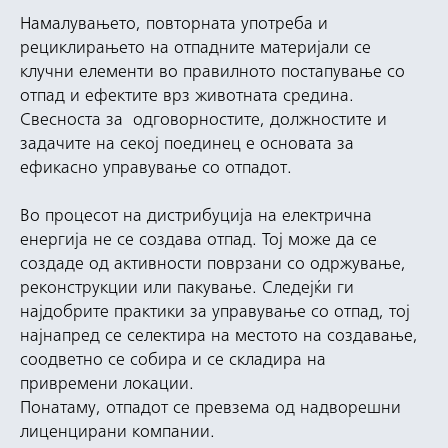
Намалувањето, повторната употреба и
рециклирањето на отпадните материјали се
клучни елементи во правилното постапување со
отпад и ефектите врз животната средина.
Свесноста за одговорностите, должностите и
задачите на секој поединец е основата за
ефикасно управување со отпадот.
Во процесот на дистрибуција на електрична
енергија не се создава отпад. Тој може да се
создаде од активности поврзани со одржување,
реконструкции или пакување. Следејќи ги
најдобрите практики за управување со отпад, тој
најнапред се селектира на местото на создавање,
соодветно се собира и се складира на
привремени локации.
Понатаму, отпадот се превзема од надворешни
лиценцирани компании.