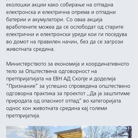
еколошки акции како собирање на отпадна
електронска и електрична опрема и отпадни
батерии и акумулатори. Со оваа акција
вработените можеа да се ослободат од старите
електрични и електронски уреди кои ги поседува
во домот на правилен начин, без да се загрози
животната средина.
Министерството за економија и координативното
тело за Општествена одговорност на
претпријатијата на ЕВН АД Скопје и доделија
“Признание” за успешно спроведена општествено
одговорна практика за проектот ,,Да ја заштитиме
природата од опасниот отпад” во категоријата
однос кон животната средина кај големи
претпријатија.