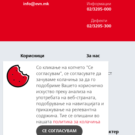
info@evn.mk
Информации
02/3205-000
Дефекти
02/3205-300
Корисници
За нас
Плаќање и цени
Кариера
Со кликање на копчето "Се
Услуги
согласувам", се согласувате да
Одговорност
зачуваме колачиња за да го
Нов корисник
Медиуми
подобриме Вашето корисничко
Зборувај со нас
Набавки
искуство преку анализа на
употребата на веб-страната,
подобрување на навигацијата и
прикажување на релевантна
Поддршка
Планирани
содржина. Тие се опишани во
прекини
Контакт
нашата
политика за колачиња
Инфoрмации
Политика за приватност
СЕ СОГЛАСУВАМ
од јавен карактер