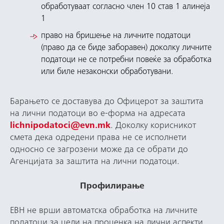
обработуваат согласно член 10 став 1 алинеја
1
право на бришење на личните податоци
(право да се биде заборавен) доколку личните
податоци не се потребни повеќе за обработка
или биле незаконски обработувани.
Барањето се доставува до Офицерот за заштита
на лични податоци во е-форма на адресата
lichnipodatoci@evn.mk
. Доколку корисникот
смета дека одредени права не се исполнети
односно се загрозени може да се обрати до
Агенцијата за заштита на лични податоци.
Профилирање
ЕВН не врши автоматска обработка на личните
податоци за цели на проценка на лични аспекти