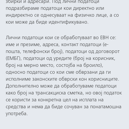
збирки и адресари. Под лични податоци
подразбираме податоци кои директно или
индиректно се однесуваат на физичко лице, а со
кои може да биде идентификувано.
Лични податоци кои се обработуваат во ЕВН се:
име и презиме, адреса, контакт податоци (е-
пошта, телефонски број), податоци од договорот
(ЕМБГ), податоци од уредите (број на корисник,
број на мерно место, состојба на броило),
односно податоци со кои сме обврзани да ги
исполниме законските обврски кон корисниците.
Дополнително може да обработуваме податоци
како број на трансакциска сметка, но овој податок
се користи за конкретна цел на исплата на
средства и нема да биде сочуван за понатамошна
употреба.