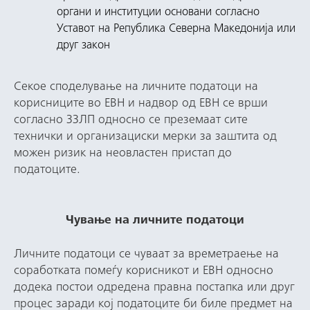
органи и институции основани согласно
Уставот на Република Северна Македонија или
друг закон
Секое споделување на личните податоци на
корисниците во ЕВН и надвор од ЕВН се врши
согласно ЗЗЛП односно се преземаат сите
технички и организациски мерки за заштита од
можен ризик на неовластен пристап до
податоците.
Чување на личните податоци
Личните податоци се чуваат за времетраење на
соработката помеѓу корисникот и ЕВН односно
додека постои одредена правна постапка или друг
процес заради кој податоците би биле предмет на