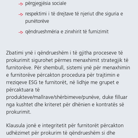
përgjegjësia sociale
respektimi i të drejtave të njeriut dhe siguria e
punëtorëve
qëndrueshmëria e zinxhirit të furnizimit
Zbatimi ynë i qëndrueshëm i të gjitha proceseve të
prokurimit sigurohet përmes menaxhimit strategjik të
furnitorëve. Për shembull, sistemi ynë për menaxhimin
e furnitorëve përcakton procedura për trajtimin e
rreziqeve ESG te furnitorët, në lidhje me grupet e
përcaktuara të
produkteve/mallrave/shërbimeve/punëve, duke filluar
nga kushtet dhe kriteret për dhënien e kontratës së
prokurimit.
Klausula jonë e integritetit për furnitorët përcakton
udhëzimet për prokurim të qëndrueshëm si dhe