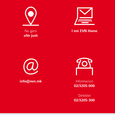
Na gjeni
I imi EVN Home
afër jush
Furnizimet
info@evn.mk
Informacion
02/3205-000
Defektet
02/3205-300