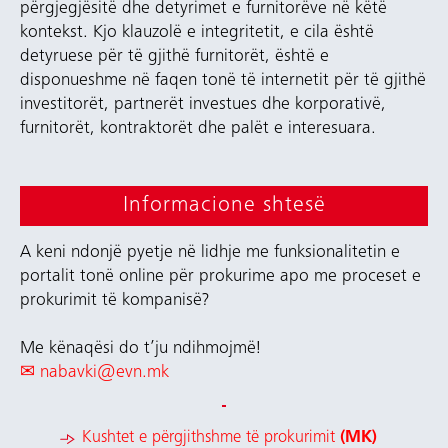
përgjegjësitë dhe detyrimet e furnitorëve në këtë
kontekst. Kjo klauzolë e integritetit, e cila është
detyruese për të gjithë furnitorët, është e
disponueshme në faqen tonë të internetit për të gjithë
investitorët, partnerët investues dhe korporativë,
furnitorët, kontraktorët dhe palët e interesuara.
Informacione shtesë
A keni ndonjë pyetje në lidhje me funksionalitetin e
portalit tonë online për prokurime apo me proceset e
prokurimit të kompanisë?
Me kënaqësi do t’ju ndihmojmë!
✉
nabavki@evn.mk
Kushtet e përgjithshme të prokurimit
(MK)