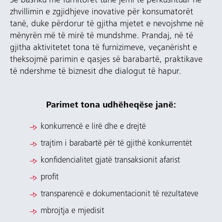
Së bashku me furnitorët tanë jemi të përkushtuar në
zhvillimin e zgjidhjeve inovative për konsumatorët
tanë, duke përdorur të gjitha mjetet e nevojshme në
mënyrën më të mirë të mundshme. Prandaj, në të
gjitha aktivitetet tona të furnizimeve, veçanërisht e
theksojmë parimin e qasjes së barabartë, praktikave
të ndershme të biznesit dhe dialogut të hapur.
Parimet tona udhëheqëse janë:
konkurrencë e lirë dhe e drejtë
trajtim i barabartë për të gjithë konkurrentët
konfidencialitet gjatë transaksionit afarist
profit
transparencë e dokumentacionit të rezultateve
mbrojtja e mjedisit