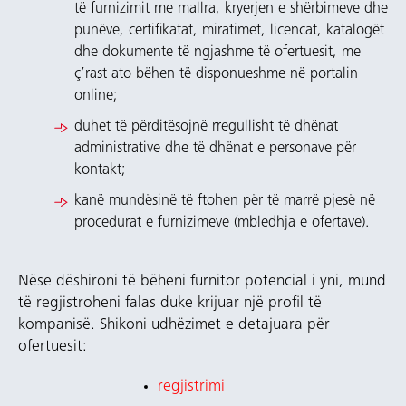
të furnizimit me mallra, kryerjen e shërbimeve dhe
punëve, certifikatat, miratimet, licencat, katalogët
dhe dokumente të ngjashme të ofertuesit, me
ç’rast ato bëhen të disponueshme në portalin
online;
duhet të përditësojnë rregullisht të dhënat
administrative dhe të dhënat e personave për
kontakt;
kanë mundësinë të ftohen për të marrë pjesë në
procedurat e furnizimeve (mbledhja e ofertave).
Nëse dëshironi të bëheni furnitor potencial i yni, mund
të regjistroheni falas duke krijuar një profil të
kompanisë. Shikoni udhëzimet e detajuara për
ofertuesit:
regjistrimi