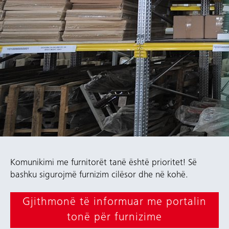
Komunikimi me furnitorët tanë është prioritet! Së
bashku sigurojmë furnizim cilësor dhe në kohë.
Gjithmonë të informuar me portalin
tonë për furnizime