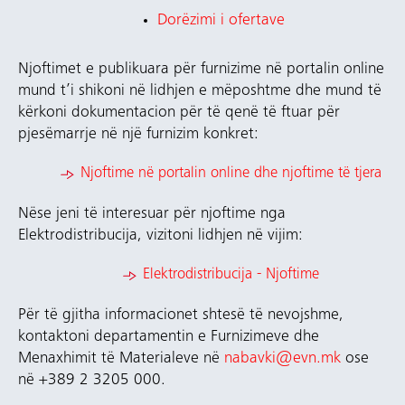
Dorëzimi i ofertave
Njoftimet e publikuara për furnizime në portalin online
mund t’i shikoni në lidhjen e mëposhtme dhe mund të
kërkoni dokumentacion për të qenë të ftuar për
pjesëmarrje në një furnizim konkret:
Njoftime në portalin online
dhe njoftime të tjera
Nëse jeni të interesuar për njoftime nga
Elektrodistribucija, vizitoni lidhjen në vijim:
Elektrodistribucija - Njoftime
Për të gjitha informacionet shtesë të nevojshme,
kontaktoni departamentin e Furnizimeve dhe
Menaxhimit të Materialeve në
nabavki@evn.mk
ose
në +389 2 3205 000.