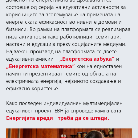
доменот на енергетиката во државата и се
состоеше од серија на едукативни активности за
корисниците за зголемување на примената на
енергетската ефикасност во нивните домови и
бизниси. Во рамки на платформата се реализираа
низа активности како работилници, семинари,
настани и едукација преку социјалните медиуми.
Најважен производ на платформата се двете
едукативни емисии –
„Енергетска азбука“
и
„Енергетска математика“
кои на едноставен
начин ги презентираат темите од областа на
електричната енергија, нејзиното создавање и
ефикасно користење.
Како последен индивидуалнен мултимедијален
едукативен проект, ЕВН ја спроведе кампањата
Енергијата вреди - треба да се штеди.