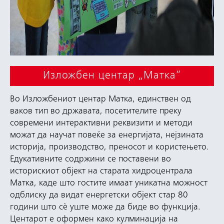
Изложбен центар „Матка“
Во Изложбениот центар Матка, единствен од
ваков тип во државата, посетителите преку
современи интерактивни реквизити и методи
можат да научат повеќе за енергијата, нејзината
историја, производство, преносот и користењето.
Едукативните содржини се поставени во
историскиот објект на старата хидроцентрала
Матка, каде што гостите имаат уникатна можност
одблиску да видат енергетски објект стар 80
години што сѐ уште може да биде во функција.
Центарот е оформен како кулминација на