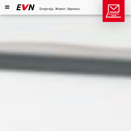
Енергија. Живот. Иднина.