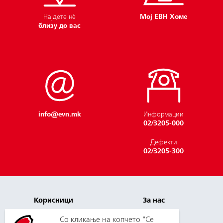
Најдете нѐ
Мој ЕВН Хоме
близу до вас
Вложување во
заедницата
info@evn.mk
Информации
02/3205-000
Дефекти
02/3205-300
Корисници
За нас
Плаќање и цени
Кариера
Со кликање на копчето "Се