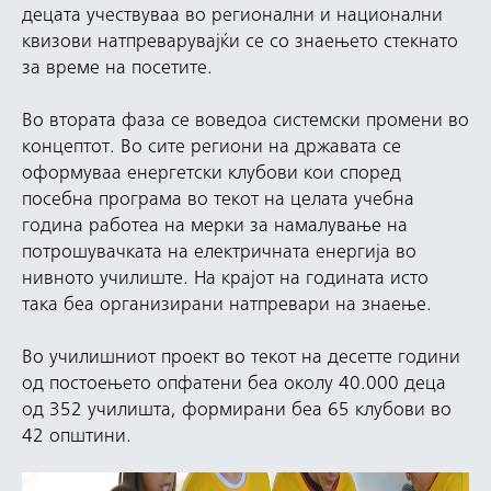
децата учествуваа во регионални и национални
квизови натпреварувајќи се со знаењето стекнато
за време на посетите.
Во втората фаза се воведоа системски промени во
концептот. Во сите региони на државата се
оформуваа енергетски клубови кои според
посебна програма во текот на целата учебна
година работеа на мерки за намалување на
потрошувачката на електричната енергија во
нивното училиште. На крајот на годината исто
така беа организирани натпревари на знаење.
Во училишниот проект во текот на десетте години
од постоењето опфатени беа околу 40.000 деца
од 352 училишта, формирани беа 65 клубови во
42 општини.