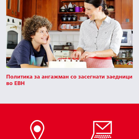
Политика за ангажман со засегнати заедници
во ЕВН