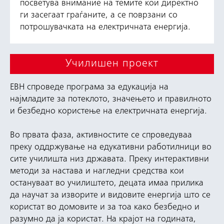
посветува внимание на темите кои директно
ги засегаат граѓаните, а се поврзани со
потрошувачката на електричната енергија.
Училишен проект
ЕВН спроведе програма за едукација на
најмладите за потеклото, значењето и правилното
и безбедно користење на електричната енергија.
Во првата фаза, активностите се спроведуваа
преку оддржување на едукативни работилници во
сите училишта низ државата. Преку интерактивни
методи за настава и нагледни средства кои
остануваат во училиштето, децата имаа прилика
да научат за изворите и видовите енергија што се
користат во домовите и за тоа како безбедно и
разумно да ја користат. На крајот на годината,