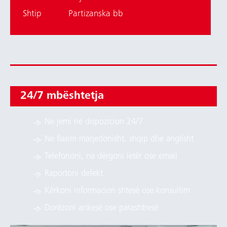
Shtip
Partizanska bb
24/7 mbështetja
Ne jemi në dispozicion 24/7
Ne flasim maqedonisht, shqip dhe anglisht
Telefononi, na dërgoni letër ose email
Raportoni defekt
Kërkoni informacion shtesë ose konsultim
Dorëzoni ankesë ose parashtresë