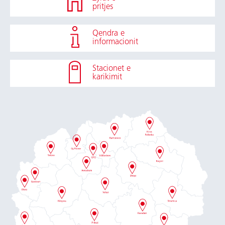
pritjes
Qendra e
informacionit
Stacionet e
karikimit