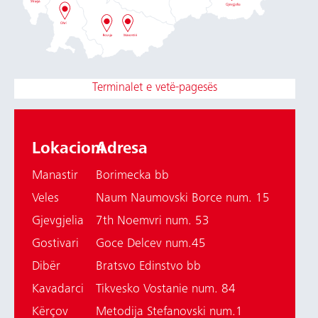
Terminalet e vetë-pagesës
Lokacioni
Adresa
Manastir
Borimecka bb
Veles
Naum Naumovski Borce num. 15
Gjevgjelia
7th Noemvri num. 53
Gostivari
Goce Delcev num.45
Dibër
Bratsvo Edinstvo bb
Kavadarci
Tikvesko Vostanie num. 84
Kërçov
Metodija Stefanovski num.1