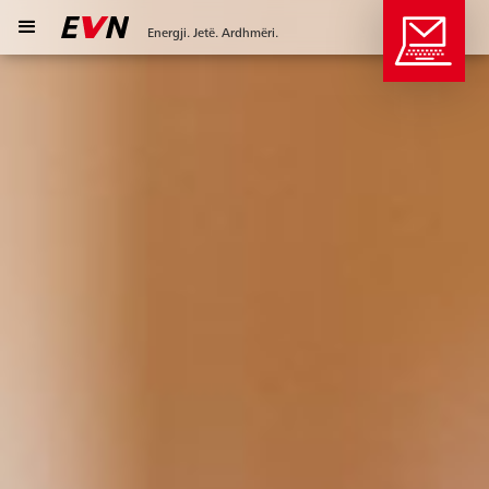
Energji. Jetë. Ardhmëri.