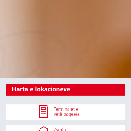
Harta e lokacioneve
Terminalet e
vetë-pagesës
Zyrat e