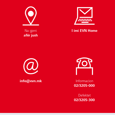
Na gjeni
I imi EVN Home
Flisni me ne
afër jush
info@evn.mk
Informacion
02/3205-000
Defektet
02/3205-300