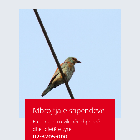
Mbrojtja e shpendëve
Raportoni rrezik për shpendët
dhe foletë e tyre
02-3205-000