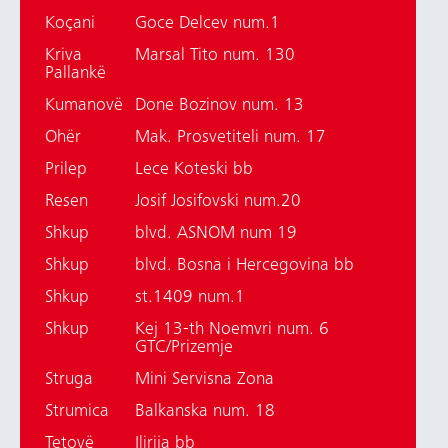
Koçani
Goce Delcev num.1
Kriva
Marsal Tito num. 130
Pallankë
Kumanovë
Done Bozinov num. 13
Ohër
Mak. Prosvetiteli num. 17
Prilep
Lece Koteski bb
Resen
Josif Josifovski num.20
Shkup
blvd. ASNOM num 19
Shkup
blvd. Bosna i Hercegovina bb
Shkup
st.1409 num.1
Shkup
Kej 13-th Noemvri num. 6
GTC/Prizemje
Struga
Mini Servisna Zona
Strumica
Balkanska num. 18
Tetovë
Ilirija bb