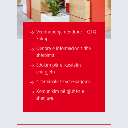
Vendndodhja qendrore – QTQ
Shkup
Qendra e informacionit dhe
shërbimit
Edukim për efikasitetin
energjetik
4 terminale të vetë-pagesës
Komunikim në gjuhën e
shenjave