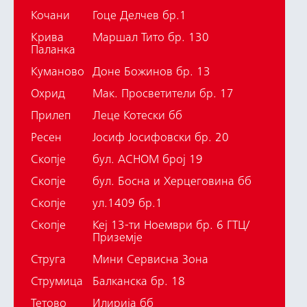
Кочани
Гоце Делчев бр.1
Крива
Маршал Тито бр. 130
Паланка
Куманово
Доне Божинов бр. 13
Охрид
Мак. Просветители бр. 17
Прилеп
Леце Котески бб
Ресен
Јосиф Јосифовски бр. 20
Скопје
бул. АСНОМ број 19
Скопје
бул. Босна и Херцеговина бб
Скопје
ул.1409 бр.1
Скопје
Кеј 13-ти Ноември бр. 6 ГТЦ/
Приземје
Струга
Мини Сервисна Зона
Струмица
Балканска бр. 18
Тетово
Илирија бб