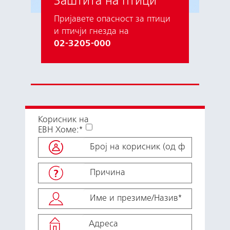
Заштита на птици
Пријавете опасност за птици
и птичји гнезда на
02-3205-000
Корисник на
ЕВН Хоме:*