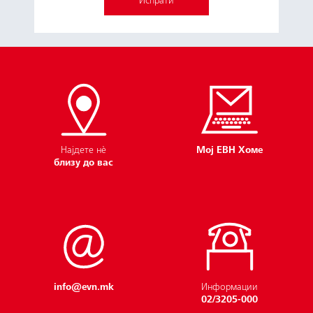
Зборувај со нас
Најдете нѐ
Мој ЕВН Хоме
близу до вас
info@evn.mk
Информации
02/3205-000