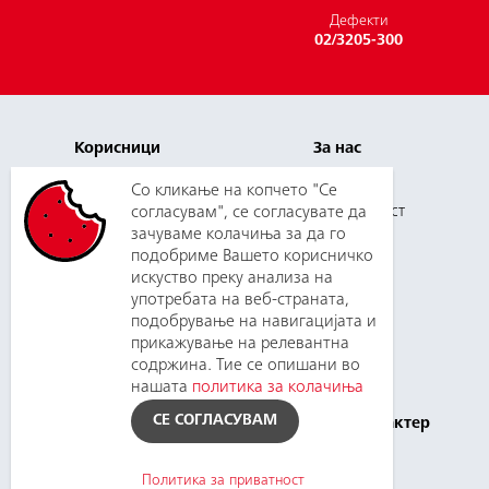
Дефекти
02/3205-300
Корисници
За нас
Плаќање и цени
Кариера
Со кликање на копчето "Се
Услуги
Одговорност
согласувам", се согласувате да
зачуваме колачиња за да го
Нов корисник
Медиуми
подобриме Вашето корисничко
Зборувај со нас
Набавки
искуство преку анализа на
употребата на веб-страната,
подобрување на навигацијата и
прикажување на релевантна
Поддршка
Планирани
содржина. Тие се опишани во
прекини
Контакт
нашата
политика за колачиња
Инфoрмации
Политика за приватност
СЕ СОГЛАСУВАМ
од јавен карактер
Политика за приватност