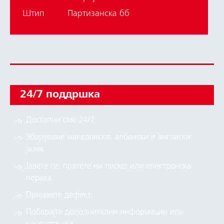
Штип
Партизанска бб
24/7 поддршка
Достапни сме 24/7
Зборуваме македонски, албански и англиски
јазик
Јавете се, пратете ни писмо или електронска
порака
Пријавете дефект
Побарајте дополнителни информации или