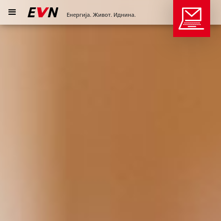
Енергија. Живот. Иднина.