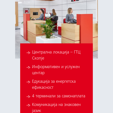
Централна локација – ГТЦ
Скопје
Информативен и услужен
центар
Едукација за енергетска
ефикасност
4 терминали за самонаплата
Комуникација на знаковен
јазик