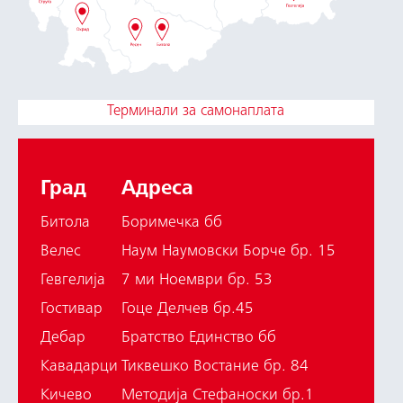
Терминали за самонаплата
Град
Адреса
Битола
Боримечка бб
Велес
Наум Наумовски Борче бр. 15
Гевгелија
7 ми Ноември бр. 53
Гостивар
Гоце Делчев бр.45
Дебар
Братство Единство бб
Кавадарци
Тиквешко Востание бр. 84
Кичево
Методија Стефаноски бр.1