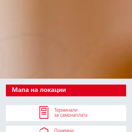
Мапа на локации
Терминали
за самонаплата
Приемни