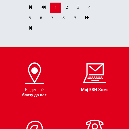
1
2
3
4
5
6
7
8
9
Најдете нѐ
Мој ЕВН Хоме
близу до вас