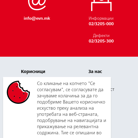
info@evn.mk
Информации
Вести
02/3205-000
Дефекти
02/3205-300
Корисници
За нас
Плаќање и цени
Кариера
Со кликање на копчето "Се
Услуги
согласувам", се согласувате да
Одговорност
зачуваме колачиња за да го
Нов корисник
Медиуми
подобриме Вашето корисничко
Зборувај со нас
Набавки
искуство преку анализа на
употребата на веб-страната,
подобрување на навигацијата и
прикажување на релевантна
Поддршка
Планирани
содржина. Тие се опишани во
прекини
Контакт