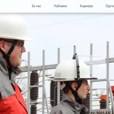
За нас
Набавки
Кариера
Одго