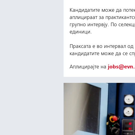
Кандидатите може да потек
аплицираат за практикантс
групно интервју. По селек
единици.
Праксата е во интервал од
кандидатите може да се сп
Аплицирајте на
jobs@evn