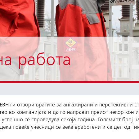
на работа
ЕВН ги отвори вратите за ангажирани и перспективни ст
тво во компанијата и да го направат првиот чекор кон 
 успешно се спроведува секоја година. Големиот број н
 дека повеќе учесници се веќе вработени и се дел од ти