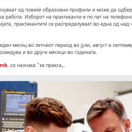
нуваат од повеќе образовни профили и може да одберат
ка работа. Изборот на практиканти е по пат на телефон
цијата, практикантите се распределуваат во една од над
 еден месец во летниот период во јули, август и септем
роведува и во други месеци во годината.
.mk
, со назнака “за пракса„.