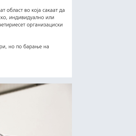
 област во која сакаат да
ско, индивидуално или
 четириесет организациски
ври, но по барање на