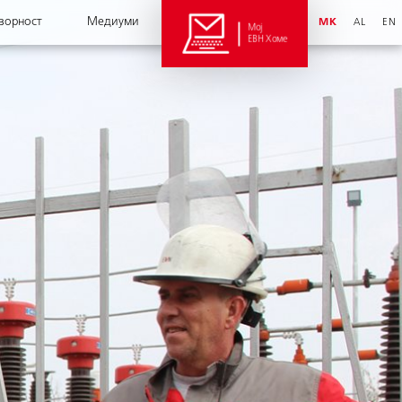
ворност
Медиуми
MK
AL
EN
Мој
ЕВН Хоме