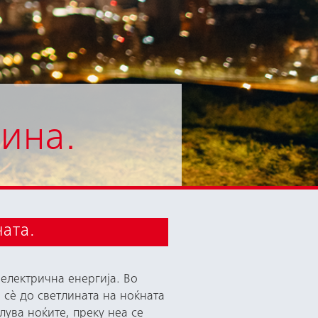
нина.
ната.
електрична енергија. Во
 сѐ до светлината на ноќната
лува ноќите, преку неа се