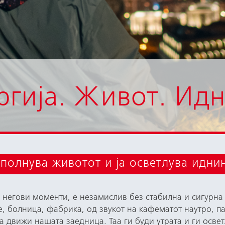
ргија. Живот. Ид
сполнува животот и ја осветлува идни
 негови моменти, е незамислив без стабилна и сигурна 
е, болница, фабрика, од звукот на кафематот наутро, па
ја движи нашата заедница. Таа ги буди утрата и ги освет