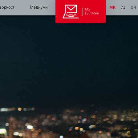
ворност
Медиуми
MK
AL
EN
Мој
ЕВН Хоме