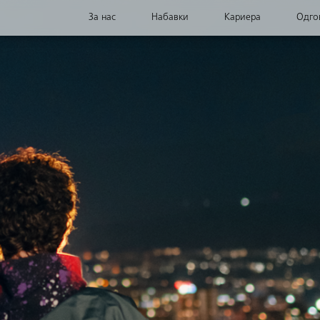
За нас
Набавки
Кариера
Одго