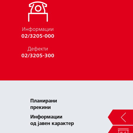
Информации
02/3205-000
Дефекти
02/3205-300
Планирани
прекини
Инфoрмации
од јавен карактер