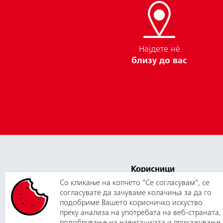
Најдете нѐ
близу до вас
Корисници
Со кликање на копчето "Се согласувам", се
Плаќање и цени
согласувате да зачуваме колачиња за да го
Услуги
подобриме Вашето корисничко искуство
преку анализа на употребата на веб-страната,
Нов корисник