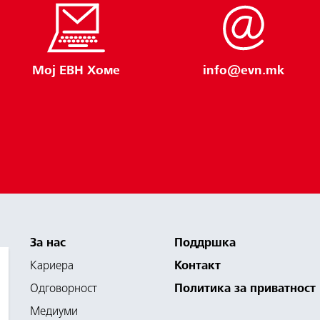
Мој ЕВН Хоме
info@evn.mk
За нас
Поддршка
Кариера
Контакт
Одговорност
Политика за приватност
Медиуми