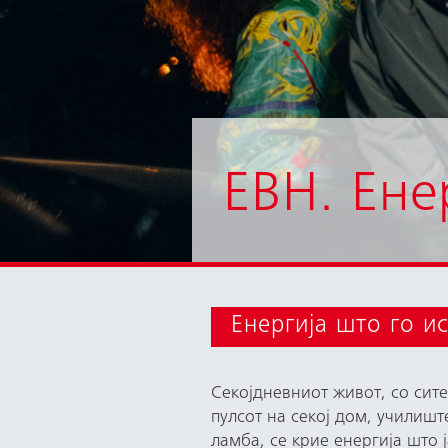
ЕВН. Ене
Енергија што го и
Секојдневниот живот, со сите
пулсот на секој дом, училишт
ламба, се крие енергија што 