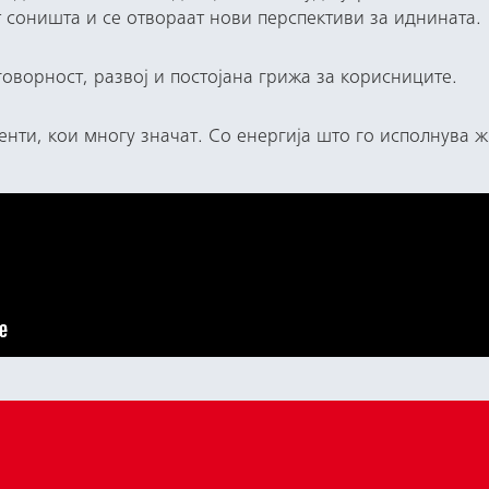
т соништа и се отвораат нови перспективи за иднината.
оворност, развој и постојана грижа за корисниците.
нти, кои многу значат. Со енергија што го исполнува ж