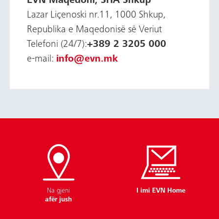
EVN Maqedoni, SHA Shkup
Lazar Liçenoski nr.11, 1000 Shkup,
Republika e Maqedonisë së Veriut
Telefoni (24/7):
+389 2 3205 000
е-mail:
info@evn.mk
Na gjeni
I imi EVN Home
afër jush