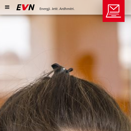
Energji. Jetë. Ardhmëri.