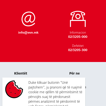
info@evn.mk
Informacion
02/3205-000
Defektet
02/3205-300
Klientët
Për ne
Pagesa dhe çmimet
Karriera
Duke klikuar butonin "Unë
Shërbimet
pajtohem", ju pranoni që të ruajmë
Përgjegjësia
cookie me qëllim të përmirësimit të
New customer
Mediumet
përvojës suaj të përdoruesit
Kontakt
Na kontaktoni
Prokurimet
përmes analizimit të përdorimit të