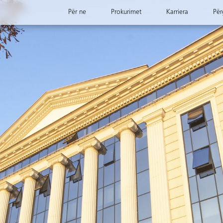
Për ne
Prokurimet
Karriera
Për