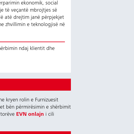
rparimin ekonomik, social
e të veçantë mbrojtjes së
ë atë drejtim janë përpjekjet
 zhvillimin e teknologjisë në
ërbimin ndaj klientit dhe
 kryen rolin e Furnizuesit
tet bën përmirësimin e shërbimit
matorëve
EVN onlajn
i cili