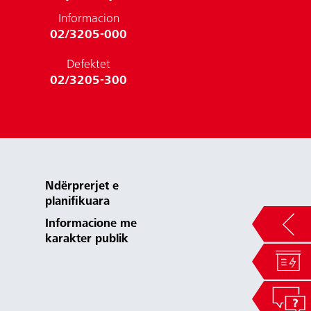
Informacion
02/3205-000
Defektet
02/3205-300
Ndërprerjet e
planifikuara
Informacione me
karakter publik