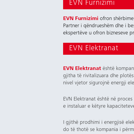
EVN Furnizimi
EVN Furnizimi
ofron shërbime m
Partner i qëndrueshëm dhe i be
ekspertëve u ofron bizneseve pro
EVN Elektranat
EVN Elektranat
është kompani
gjitha të rivitalizuara dhe plot
nivel vjetor sigurojnë energji el
EVN Elektranat është në proces 
e instaluar e këtyre kapacitet
I gjithë prodhimi i energjisë el
do të thotë se kompania i përm