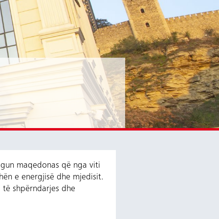
egun maqedonas që nga viti
ën e energjisë dhe mjedisit.
e të shpërndarjes dhe