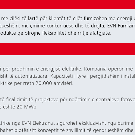
e cilësi të lartë për klientët të cilët furnizohen me energji 
sueshëm, me çmime konkurruese dhe të drejta, EVN Furnizimi
dukte që ofrojnë fleksibilitet dhe rritje afatgjatë.
 për prodhimin e energjisë elektrike. Kompania operon me 1
ësisht të automatizuara. Kapaciteti i tyre i përgjithshëm i in
ektrike për rreth 20.000 amvisëri.
të finalizimit të projekteve për ndërtimin e centraleve foto
eve është 20 MWp
ektrike nga EVN Elektranat sigurohet ekskluzivisht nga burime
bahet plotësisht konceptit të zhvillimit të qëndrueshëm dhe