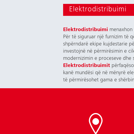
Elektrodistribuimi
Elektrodistribuimi
menaxhon rr
Për të siguruar një furnizim të
shpërndarë ekipe kujdestarie pë
investojnë në përmirësimin e cil
modernizimin e proceseve dhe sh
Elektrodistribuimit
përfaqëso
kanë mundësi që në mënyrë elekt
të përmirësohet gama e shërbi