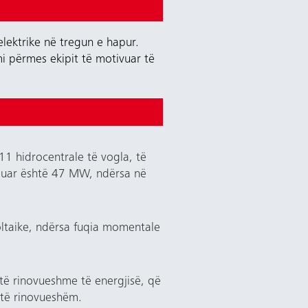
elektrike në tregun e hapur.
 përmes ekipit të motivuar të
1 hidrocentrale të vogla, të
staluar është 47 MW, ndërsa në
voltaike, ndërsa fuqia momentale
 të rinovueshme të energjisë, që
 të rinovueshëm.