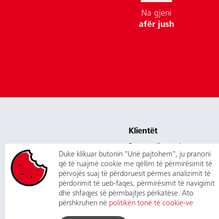
Na gjeni
afër jush
Klientët
Pagesa dhe çmimet
Duke klikuar butonin "Unë pajtohem", ju pranoni
Shërbimet
që të ruajmë cookie me qëllim të përmirësimit të
përvojës suaj të përdoruesit përmes analizimit të
New customer
përdorimit të ueb-faqes, përmirësimit të navigimit
dhe shfaqjes së përmbajtjes përkatëse. Ato
Na kontaktoni
përshkruhen në
politikën tonë të cookie-ve