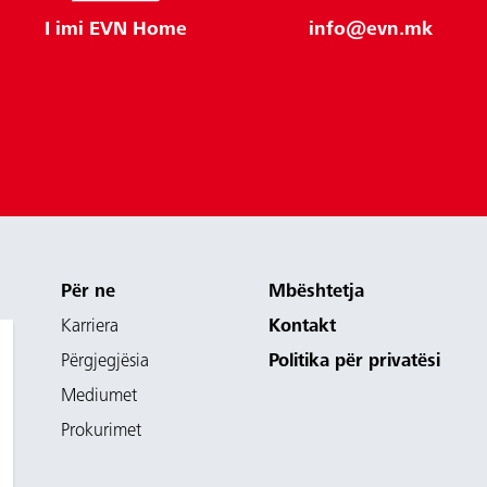
I imi EVN Home
info@evn.mk
Për ne
Mbështetja
Karriera
Kontakt
Përgjegjësia
Politika për privatësi
Mediumet
Prokurimet