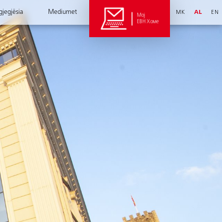
gjegjësia
Mediumet
MK
AL
EN
Мој
ЕВН Хоме