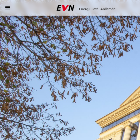
Energji. Jetë. Ardhmëri.