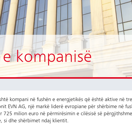
a e kompanisë
të kompani në fushën e energjetikës që është aktive në tr
nit EVN AG, një markë liderë evropiane për shërbime në fush
ar 725 milion euro në përmirësimin e cilësisë së përgjithshm
e, si dhe shërbimet ndaj klientit.