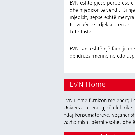
EVN është pjesë përbërëse e
dhe mjedisor të vendit. Si n
mjedisit, sepse është mënyra
tona për të ndjekur trendet 
këtë fushë.
EVN tani është një familje m
qëndrueshmërinë në çdo asp
EVN Home
EVN Home furnizon me energji e
Universal të energjisë elektrik
ndaj konsumatorëve, veçanërisht
vazhdimisht përmirësohet dhe ës