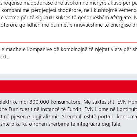
 shoqërisë maqedonase dhe avokon në mënyrë aktive për pë
jë kompani me përgjegjësi shoqërore, ne i kushtojmë vëmendj
 e vetme për të siguruar sukses të qëndrueshëm afatgjatë. N
botërore që lidhen me burimet e rinovueshme të energjisë dhe
ë e madhe e kompanive që kombinojnë të njëjtat vlera për sh
ekt.
lektrike mbi 800.000 konsumatorë. Më saktësisht, EVN Home
e dhe Furnizuesit në Instancë të Fundit. EVN Home në kontinui
 në pjesën e digjitalizimit. Shembull është portali i konsu
htë pika ku ofrohen shërbime të integruara digjitale.