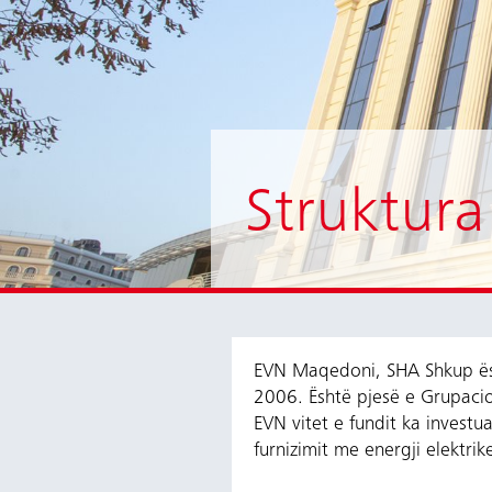
Struktur
EVN Maqedoni, SHA Shkup ësh
2006. Është pjesë e Grupacio
EVN vitet e fundit ka investu
furnizimit me energji elektrik