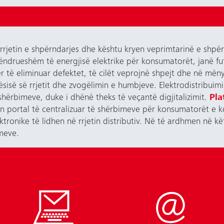
jetin e shpërndarjes dhe kështu kryen veprimtarinë e shpërn
 qëndrueshëm të energjisë elektrike për konsumatorët, janë f
r të eliminuar defektet, të cilët veprojnë shpejt dhe në mën
ësisë së rrjetit dhe zvogëlimin e humbjeve. Elektrodistribuim
ërbimeve, duke i dhënë theks të veçantë digjitalizimit.
Pla
n portal të centralizuar të shërbimeve për konsumatorët e k
ronike të lidhen në rrjetin distributiv. Në të ardhmen në kë
meve.