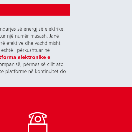
darjes së energjisë elektrike.
utur një numër masash. Janë
yrë efektive dhe vazhdimisht
i është i përkushtuar në
tforma elektronike e
ompanisë, përmes së cilit ato
të platformë në kontinuitet do