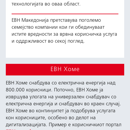
технологијата во оваа област.
ЕВН Македонија претставува поголемо
семејство компании кои ги обединуваат
истите вредности за врвна корисничка услуга
и оддржливост во секој поглед.
ЕВН Хоме
ЕВН Хоме снабдува со електрична енергија над
800.000 корисници. Поточно, ЕВН Хоме ја
извршува улогата на универзален снабдувач со
електрична енергија и снабдувач во краен случај.
ЕВН Хоме во континуитет ја подобрува услугата
кон корисниците, особено во делот на
дигитализацијата. Пример е корисничкиот портал