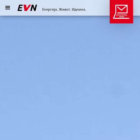
Енергија. Живот. Иднина.