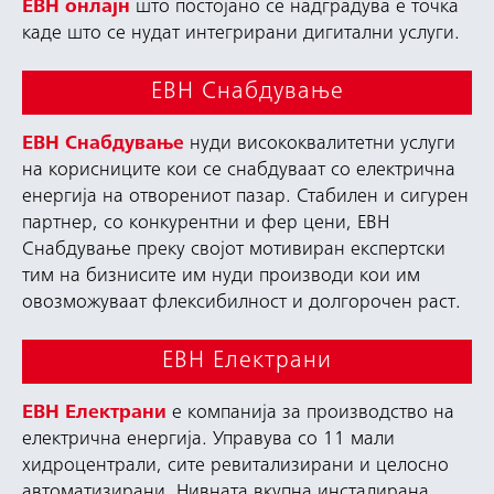
ЕВН онлајн
што постојано се надградува е точка
каде што се нудат интегрирани дигитални услуги.
ЕВН Снабдување
ЕВН Снабдување
нуди висококвалитетни услуги
на корисниците кои се снабдуваат со електрична
енергија на отворениот пазар. Стабилен и сигурен
партнер, со конкурентни и фер цени, ЕВН
Снабдување преку својот мотивиран експертски
тим на бизнисите им нуди производи кои им
овозможуваат флексибилност и долгорочен раст.
ЕВН Електрани
ЕВН Електрани
е компанија за производство на
електрична енергија. Управува со 11 мали
хидроцентрали, сите ревитализирани и целосно
автоматизирани. Нивната вкупна инсталирана