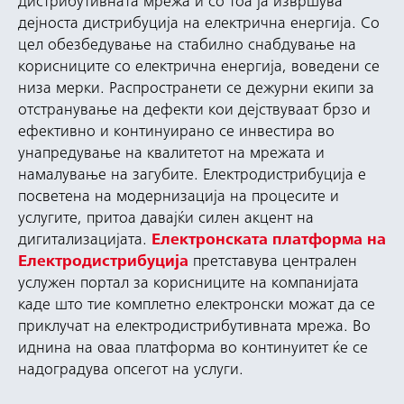
дистрибутивната мрежа и со тоа ја извршува
дејноста дистрибуција на електрична енергија. Со
цел обезбедување на стабилно снабдување на
корисниците со електрична енергија, воведени се
низа мерки. Распространети се дежурни екипи за
отстранување на дефекти кои дејствуваат брзо и
ефективно и континуирано се инвестира во
унапредување на квалитетот на мрежата и
намалување на загубите. Електродистрибуција е
посветена на модернизација на процесите и
услугите, притоа давајќи силен акцент на
дигитализацијата.
Електронската платформа на
Електродистрибуција
претставува централен
услужен портал за корисниците на компанијата
каде што тие комплетно електронски можат да се
приклучат на електродистрибутивната мрежа. Во
иднина на оваа платформа во континуитет ќе се
надоградува опсегот на услуги.