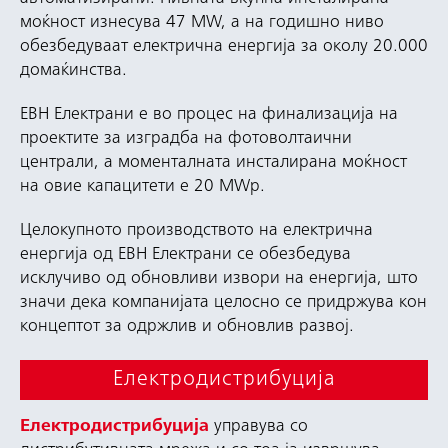
моќност изнесува 47 MW, a на годишно ниво
обезбедуваат електрична енергија за околу 20.000
домаќинства.
ЕВН Електрани e во процес на финализација на
проектите за изградба на фотоволтаични
централи, а моменталната инсталирана моќност
на овие капацитети е 20 MWp.
Целокупното производството на електрична
енергија од ЕВН Електрани се обезбедува
исклучиво од обновливи извори на енергија, што
значи дека компанијата целосно се придржува кон
концептот за одржлив и обновлив развој.
Електродистрибуција
Електродистрибуција
управува со