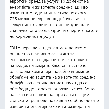
европски бренд за услуги во доменот на
енергијата и животната средина. ЕВН во
изминатите години инвестираше околу
725 милиони евра во подобрување на
севкупниот квалитет на дистрибуцијата и
снабдувањето со електрична енергија, како и
на корисничките услуги.
ЕВН е неразделен дел од македонското
општество и активно се залага за
економскиот, социјалниот и еколошкиот
напредок на земјата. Како општествено
одговорна компанија, посебно внимание
обраќаме на заштита на животната средина,
бидејќи тоа е единствениот начин да се
обезбеди долгорочен одржлив успех. Во таа
насока се и нашите напори да ги следиме
светските трендови поврзани со обновливите
извори на енергија како и на развојот на