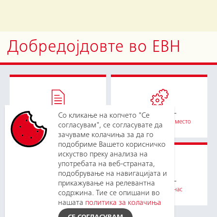
Добредојдовте во ЕВН
Со кликање на копчето "Се
Сѐ за фактури
Услугите на едно место
согласувам", се согласувате да
зачуваме колачиња за да го
подобриме Вашето корисничко
искуство преку анализа на
употребата на веб-страната,
подобрување на навигацијата и
прикажување на релевантна
Станете наш корисник
Зборувајте со нас
содржина. Тие се опишани во
нашата
политика за колачиња