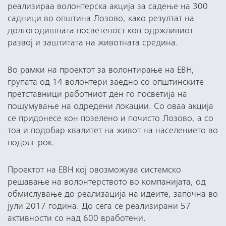
реализираа волонтерска акција за садење на 300
садници во општина Лозово, како резултат на
долгогодишната посветеност кон одржливиот
развој и заштитата на животната средина.
Во рамки на проектот за волонтирање на ЕВН,
групата од 14 волонтери заедно со општинските
претставници работниот ден го посветија на
пошумување на одредени локации. Со оваа акција
се придонесе кон позелено и почисто Лозово, а со
тоа и подобар квалитет на живот на населението во
подолг рок.
Проектот на ЕВН кој овозможува системско
решавање на волонтерството во компанијата, од
обмислување до реализација на идеите, започна во
јули 2017 година. До сега се реализирани 57
активности со над 600 вработени.