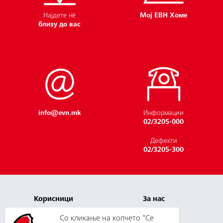
Најдете нѐ
Мој ЕВН Хоме
близу до вас
info@evn.mk
Информации
02/3205-000
Дефекти
02/3205-300
Волонтерска акција за
Корисници
За нас
позелена иднина во
Плаќање и цени
Кариера
Со кликање на копчето "Се